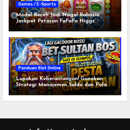
Games / E-Sports
Modal Receh Jadi Naga! Rahasia
Jackpot Petasan FaFaFa Higgs
Domino Ini Jarang Diketahui Pemain
Pro!
Panduan Slot Online
Lupakan Keberuntungan! Gunakan
Strategi Manajemen Saldo dan Pola
Presisi Ini untuk Mengunci
Kemenangan Spektakuler