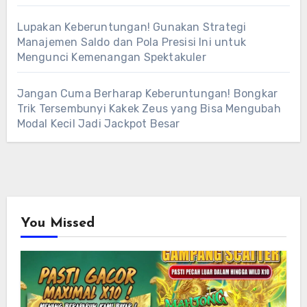
Lupakan Keberuntungan! Gunakan Strategi
Manajemen Saldo dan Pola Presisi Ini untuk
Mengunci Kemenangan Spektakuler
Jangan Cuma Berharap Keberuntungan! Bongkar
Trik Tersembunyi Kakek Zeus yang Bisa Mengubah
Modal Kecil Jadi Jackpot Besar
You Missed