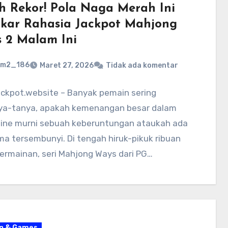
h Rekor! Pola Naga Merah Ini
kar Rahasia Jackpot Mahjong
 2 Malam Ini
am2_186
Maret 27, 2026
Tidak ada komentar
ackpot.website – Banyak pemain sering
ya-tanya, apakah kemenangan besar dalam
nline murni sebuah keberuntungan ataukah ada
ma tersembunyi. Di tengah hiruk-pikuk ribuan
ermainan, seri Mahjong Ways dari PG…
n & Games