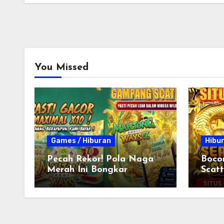
You Missed
Games / Hiburan
Hibu
Pecah Rekor! Pola Naga
Bocor
Merah Ini Bongkar
Scatt
Rahasia Jackpot Mahjong
Cara
Ways 2 Malam Ini
Jack
Ini!