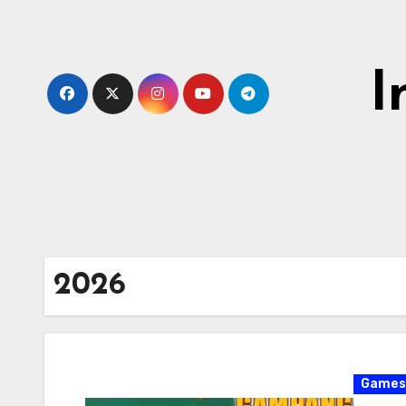
Skip
to
content
I
2026
Games 