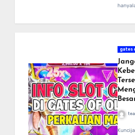
hanyal
gates 
Jang
Kebe
Ters
Meng
Besa
te
Kuncija