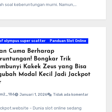
ah soal keberuntungan murni. Namun,…
of olympus super scatter
Panduan Slot Online
an Cuma Berharap
runtungan! Bongkar Trik
embunyi Kakek Zeus yang Bisa
ubah Modal Kecil Jadi Jackpot
r
am2_186
Januari 1, 2026
Tidak ada komentar
ckpot.website – Dunia slot online sedang