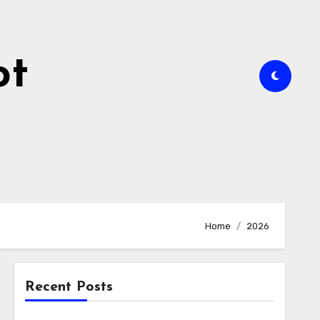
ot
Home
2026
Recent Posts